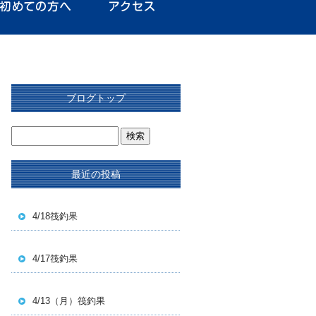
ブログトップ
最近の投稿
4/18筏釣果
4/17筏釣果
4/13（月）筏釣果