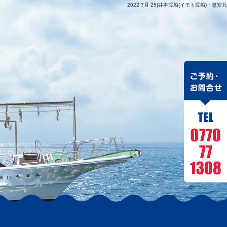
2022 7月 25|井本渡船(イモト渡船)・恵安丸