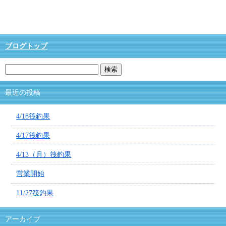
ブログトップ
最近の投稿
4/18筏釣果
4/17筏釣果
4/13（月）筏釣果
営業開始
11/27筏釣果
アーカイブ