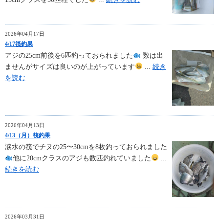
2026年04月17日
4/17筏釣果
アジの25cm前後を6匹釣っておられました
数は出
ませんがサイズは良いのが上がっています
...
続き
を読む
2026年04月13日
4/13（月）筏釣果
涙水の筏でチヌの25〜30cmを8枚釣っておられました
他に20cmクラスのアジも数匹釣れていました
...
続きを読む
2026年03月31日