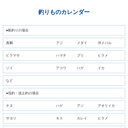
釣りものカレンダー
●船釣りの場合
真鯛
アジ
メダイ
沖メバル
ヒラマサ
ハマチ
ブリ
ヒラメ
ソイ
アコウ
ハゲ
イカ
など
●筏釣・波止釣の場合
チヌ
ハゲ
アジ
アオリイカ
サヨリ
キス
カレイ
ヒラメ