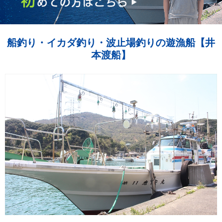
船釣り・イカダ釣り・波止場釣りの遊漁船【井
本渡船】