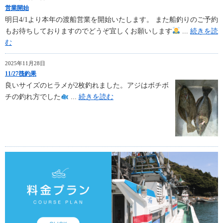
営業開始
明日4/1より本年の渡船営業を開始いたします。 また船釣りのご予約
もお待ちしておりますのでどうぞ宜しくお願いします
...
続きを読
む
2025年11月28日
11/27筏釣果
良いサイズのヒラメが2枚釣れました。アジはボチボ
チの釣れ方でした
...
続きを読む