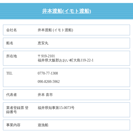
井本渡船(イモト渡船)
会社名
井本渡船 (イモト渡船)
船名
恵安丸
所在地
〒919-2101
福井県大飯郡おおい町大島119-22-1
TEL
0770-77-1308
090-8269-5962
代表者
井本 喜市
業者登録票 登
福井県知事第15-0073号
録番号
事業内容
遊漁船