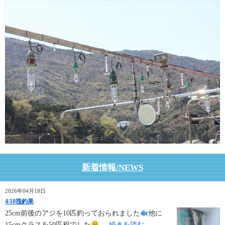
新着情報/NEWS
2026年04月18日
4/18筏釣果
25cm前後のアジを10匹釣っておられました
他に
15cmクラスを50匹程でした
...
続きを読む