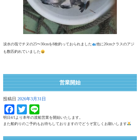
涙水の筏でチヌの25〜30cmを8枚釣っておられました
他に20cmクラスのアジ
も数匹釣れていました
営業開始
投稿日
2026年3月31日
Facebook
Twitter
Line
明日4/1より本年の渡船営業を開始いたします。
また船釣りのご予約もお待ちしておりますのでどうぞ宜しくお願いします