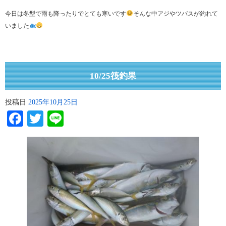
今日は冬型で雨も降ったりでとても寒いです
そんな中アジやツバスが釣れて
いました
10/25筏釣果
投稿日
2025年10月25日
Facebook
Twitter
Line