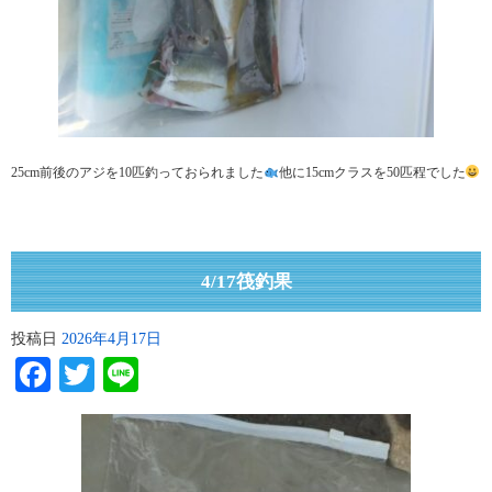
25cm前後のアジを10匹釣っておられました
他に15cmクラスを50匹程でした
4/17筏釣果
投稿日
2026年4月17日
Facebook
Twitter
Line