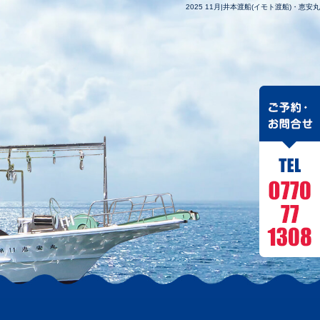
2025 11月|井本渡船(イモト渡船)・恵安丸