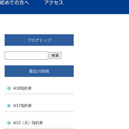
ブログトップ
最近の投稿
4/18筏釣果
4/17筏釣果
4/13（月）筏釣果