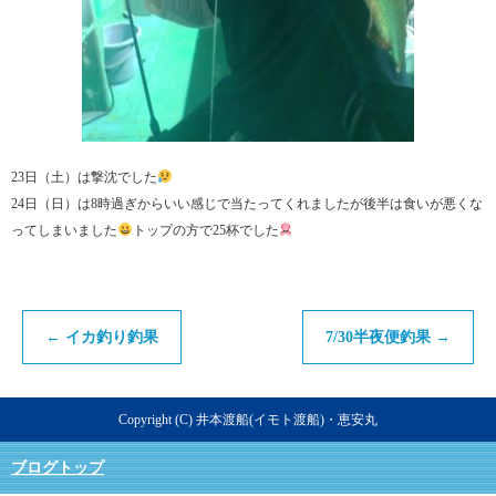
23日（土）は撃沈でした
24日（日）は8時過ぎからいい感じで当たってくれましたが後半は食いが悪くな
ってしまいました
トップの方で25杯でした
←
イカ釣り釣果
7/30半夜便釣果
→
Copyright (C) 井本渡船(イモト渡船)・恵安丸
ブログトップ