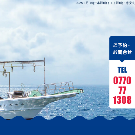
2025 8月 10|井本渡船(イモト渡船)・恵安丸