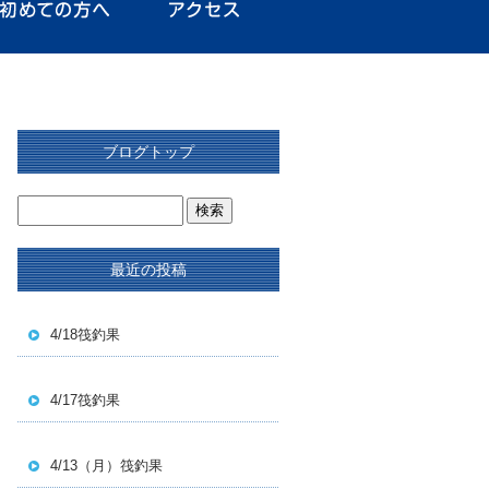
ブログトップ
最近の投稿
4/18筏釣果
4/17筏釣果
4/13（月）筏釣果