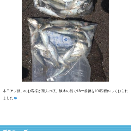
本日アジ狙いのお客様が葉夫の筏、涙水の筏で15cm前後を100匹程釣っておられ
ました