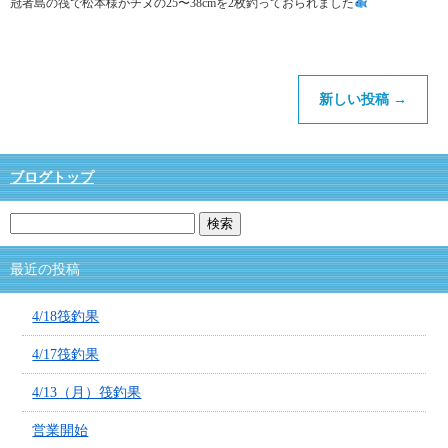
冠者島の筏で松本様がチヌの25〜38cmを2枚釣っておられました
新しい投稿
→
ブログトップ
最近の投稿
4/18筏釣果
4/17筏釣果
4/13（月）筏釣果
営業開始