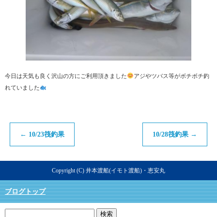
今日は天気も良く沢山の方にご利用頂きました
アジやツバス等がボチボチ釣
れていました
←
10/23筏釣果
10/28筏釣果
→
Copyright (C) 井本渡船(イモト渡船)・恵安丸
ブログトップ