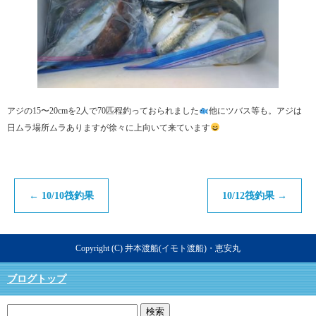
アジの15〜20cmを2人で70匹程釣っておられました
他にツバス等も。アジは
日ムラ場所ムラありますが徐々に上向いて来ています
←
10/10筏釣果
10/12筏釣果
→
Copyright (C) 井本渡船(イモト渡船)・恵安丸
ブログトップ