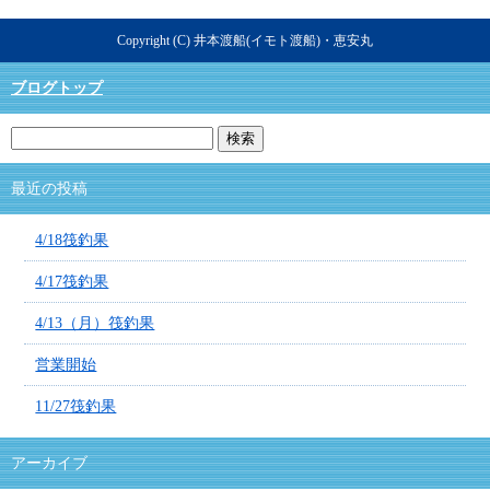
Copyright (C) 井本渡船(イモト渡船)・恵安丸
ブログトップ
最近の投稿
4/18筏釣果
4/17筏釣果
4/13（月）筏釣果
営業開始
11/27筏釣果
アーカイブ