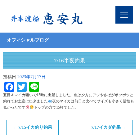
オフィシャルブログ
7/16半夜釣果
投稿日
2023年7月17日
Facebook
Twitter
Line
五目＆マイカ狙いで15時に出船しました。魚は夕方にアジやさばがポツポツと
釣れてお土産は出来ました
夜のマイカは前日と比べてサイズも小さく活性も
低かったです
トップの方で15杯でした。
←
7/15イカ釣り釣果
7/17イカダ釣果
→