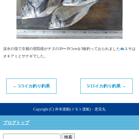
涙水の筏で京都の宿院様がチヌの30〜39.5cmを3枚釣っておられました
エサは
オキアミとサナギでした。
←
5/3イカ釣り釣果
5/13イカ釣り釣果
→
Copyright (C) 井本渡船(イモト渡船)・恵安丸
ブログトップ