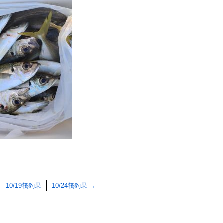
←
10/19筏釣果
10/24筏釣果
→