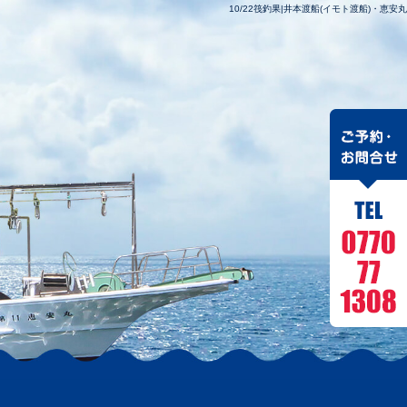
10/22筏釣果|井本渡船(イモト渡船)・恵安丸