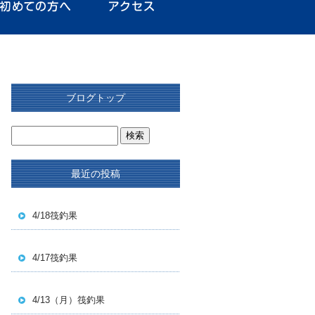
ブログトップ
最近の投稿
4/18筏釣果
4/17筏釣果
4/13（月）筏釣果