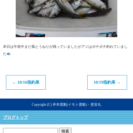
本日は午前中まだ風とうねりが残っていましたがアジはボチボチ釣れていまし
た
←
10/16筏釣果
10/19筏釣果
→
Copyright (C) 井本渡船(イモト渡船)・恵安丸
ブログトップ