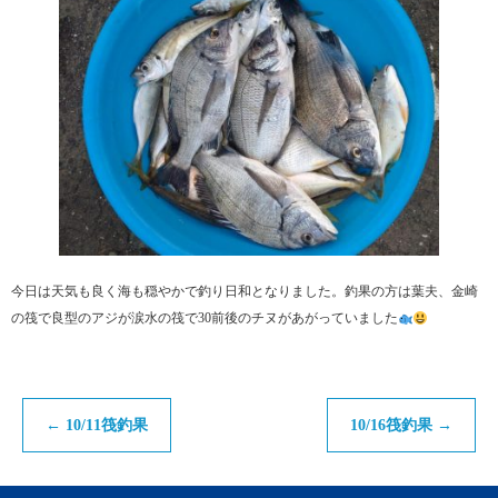
今日は天気も良く海も穏やかで釣り日和となりました。釣果の方は葉夫、金崎
の筏で良型のアジが涙水の筏で30前後のチヌがあがっていました
←
10/11筏釣果
10/16筏釣果
→