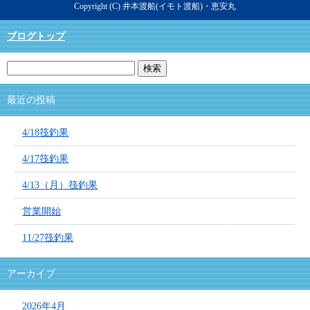
Copyright (C) 井本渡船(イモト渡船)・恵安丸
ブログトップ
最近の投稿
4/18筏釣果
4/17筏釣果
4/13（月）筏釣果
営業開始
11/27筏釣果
アーカイブ
2026年4月